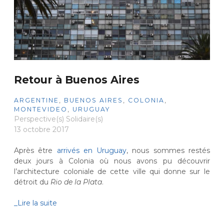
Retour à Buenos Aires
ARGENTINE
,
BUENOS AIRES
,
COLONIA
,
MONTEVIDEO
,
URUGUAY
Perspective(s) Solidaire(s)
13 octobre 2017
Après être
arrivés en Uruguay
, nous sommes restés
deux jours à Colonia où nous avons pu découvrir
l’architecture coloniale de cette ville qui donne sur le
détroit du
Rio de la Plata
.
_Lire la suite