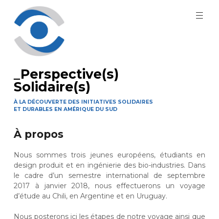
Aller
au
contenu
principal
_Perspective(s)
Solidaire(s)
À LA DÉCOUVERTE DES INITIATIVES SOLIDAIRES
ET DURABLES EN AMÉRIQUE DU SUD
À propos
Nous sommes trois jeunes européens, étudiants en
design produit et en ingénierie des bio-industries. Dans
le cadre d’un semestre international de septembre
2017 à janvier 2018, nous effectuerons un voyage
d’étude au Chili, en Argentine et en Uruguay.
Nous posterons ici les étapes de notre voyage ainsi que