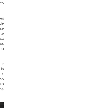
rto
des
nde
ise
ite
ux
les
ou
our
 la
us.
an
ous
gne