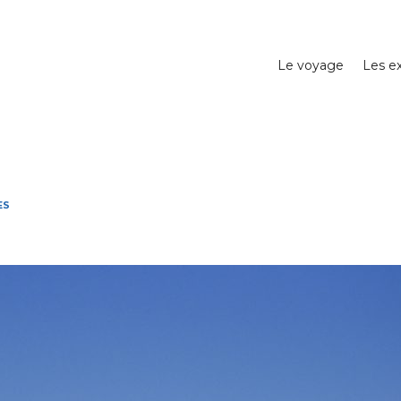
Le voyage
Les ex
ES