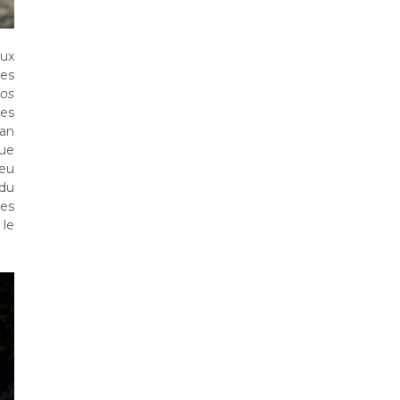
aux
des
los
es
can
hue
 eu
 du
Les
 le