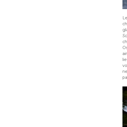
Le
ch
gl
S
ch
Os
ai
li
vo
ne
pa