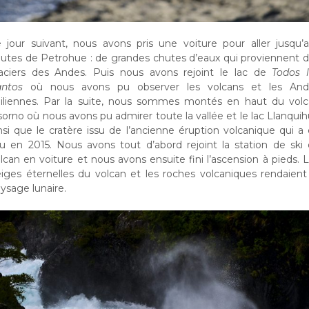
 jour suivant, nous avons pris une voiture pour aller jusqu’
utes de Petrohue : de grandes chutes d’eaux qui proviennent 
aciers des Andes. Puis nous avons rejoint le lac de
Todos 
antos
où nous avons pu observer les volcans et les And
iliennes. Par la suite, nous sommes montés en haut du vol
orno où nous avons pu admirer toute la vallée et le lac Llanqui
nsi que le cratère issu de l’ancienne éruption volcanique qui a
eu en 2015. Nous avons tout d’abord rejoint la station de ski
lcan en voiture et nous avons ensuite fini l’ascension à pieds. 
iges éternelles du volcan et les roches volcaniques rendaient
ysage lunaire.