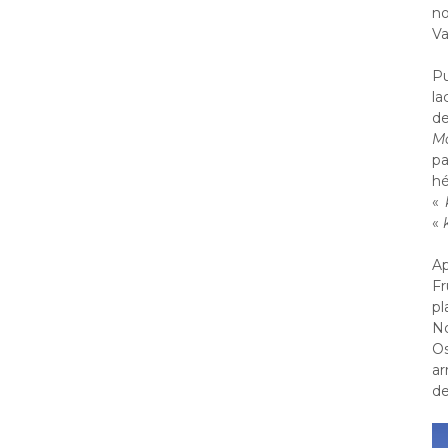
no
Va
Pu
la
de
Ma
pa
hé
«
«
Ap
Fr
pl
No
Os
ar
de