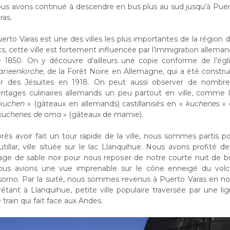
us avons continué à descendre en bus plus au sud jusqu’à Pue
ras.
erto Varas est une des villes les plus importantes de la région 
cs, cette ville est fortement influencée par l’immigration allema
 1850. On y découvre d’ailleurs une copie conforme de l’égl
rieenkirche
, de la Forêt Noire en Allemagne, qui a été constru
r des Jésuites en 1918. On peut aussi observer de nombre
ritages culinaires allemands un peu partout en ville, comme 
kuchen
» (gâteaux en allemands) castillanisés en «
kuchenes
» 
kuchenes de oma »
(gâteaux de mamie).
rès avoir fait un tour rapide de la ville, nous sommes partis p
utillar, ville située sur le lac Llanquihue. Nous avons profité de
age de sable noir pour nous reposer de notre courte nuit de b
us avions une vue imprenable sur le cône enneigé du volc
orno. Par la suite, nous sommes revenus à Puerto Varas en n
rêtant à Llanquihue, petite ville populaire traversée par une li
 train qui fait face aux Andes.