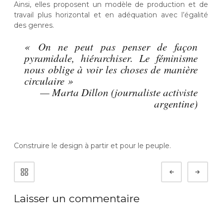
Ainsi, elles proposent un modèle de production et de
travail plus horizontal et en adéquation avec l’égalité
des genres.
« On ne peut pas penser de façon
pyramidale, hiérarchiser. Le féminisme
nous oblige à voir les choses de manière
circulaire »
—
Marta Dillon (journaliste activiste
argentine)
Construire le design à partir et pour le peuple.
N
Préc.
Suiv
a
v
i
Laisser un commentaire
g
a