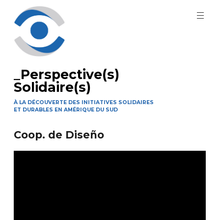
Aller
au
contenu
principal
_Perspective(s)
Solidaire(s)
À LA DÉCOUVERTE DES INITIATIVES SOLIDAIRES
ET DURABLES EN AMÉRIQUE DU SUD
Coop. de Diseño