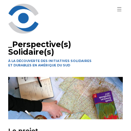
Aller
au
contenu
principal
_Perspective(s)
Solidaire(s)
À LA DÉCOUVERTE DES INITIATIVES SOLIDAIRES
ET DURABLES EN AMÉRIQUE DU SUD
Le projet