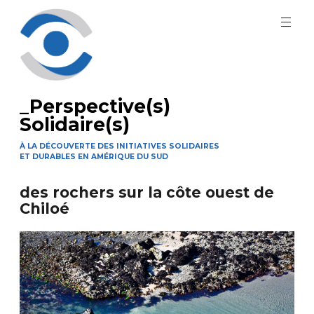
Aller
au
contenu
principal
_Perspective(s)
Solidaire(s)
À LA DÉCOUVERTE DES INITIATIVES SOLIDAIRES
ET DURABLES EN AMÉRIQUE DU SUD
des rochers sur la côte ouest de
Chiloé