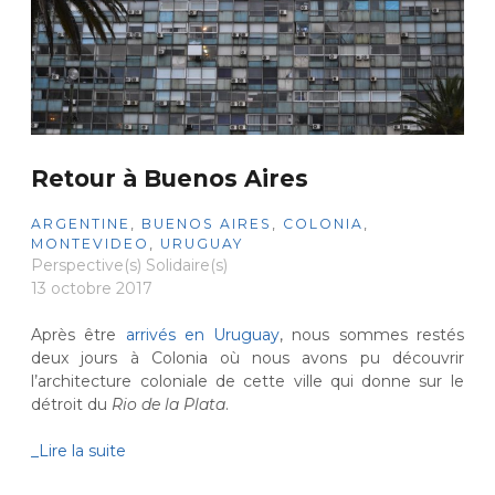
Retour à Buenos Aires
ARGENTINE
,
BUENOS AIRES
,
COLONIA
,
MONTEVIDEO
,
URUGUAY
Perspective(s) Solidaire(s)
13 octobre 2017
Après être
arrivés en Uruguay
, nous sommes restés
deux jours à Colonia où nous avons pu découvrir
l’architecture coloniale de cette ville qui donne sur le
détroit du
Rio de la Plata
.
_Lire la suite